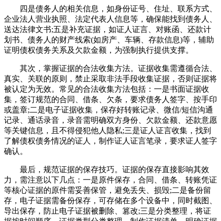
四是债务人的相关信息，如身份证号、住址、联系方式、
企业法人营业执照、法定代表人信息等，确保能找到债务人、
送达法律文书;五是补充证据，如证人证言、对账函、还款计
划书、债务人的财产线索(如房产、车辆、存款信息)等，辅助
证明债权债务关系及欠款金额，为强制执行提供支撑。
其次，掌握证据的合法收集方法。证据收集需遵循合法、
真实、关联的原则，禁止采取非法手段收集证据，否则证据将
被认定为无效。常见的合法收集方法包括：一是书面证据收
集，签订规范的合同、借条、欠条，要求债务人签字、按手印
或盖章;二是电子证据收集，保存好转账记录、微信/短信沟通
记录、通话录音，录音需明确双方身份、欠款金额、还款意愿
等关键信息，且不得侵犯他人隐私;三是证人证言收集，找到
了解债权债务情况的证人，制作证人证言笔录，要求证人签字
确认。
最后，规范证据的保存技巧。证据的保存直接影响其效
力，需注意以下几点：一是原件保存，合同、借条、转账凭证
等核心证据的原件需妥善保管，避免丢失、损毁;二是备份留
存，电子证据需备份保存，可存储在多个设备中，同时截图、
导出保存，防止电子证据被删除、篡改;三是分类整理，将证