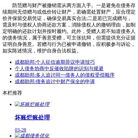
防范赠与财产被撤销需从两方面入手。一是避免在债务存
续期间无偿赠与或低价转让财产，若确需处置财产，应合理定
价并保留交易凭证，确保交易真实合法;二是若已完成赠与，
需及时与债权人协商还款方案，消除债权人的撤销理由，如制
定明确的还款计划并按时履约。此外，受赠人若不知道债务人
的债务情况，属于善意受赠，可主张抗辩，但需提供充分证据
证明自身善意。若赠与行为已被申请撤销，应积极参与诉讼，
如实陈述情况，维护自身合法权益。
成都助邦:个人征信逾期异议申请技巧
个人债务协商中反催收陷阱的识别与规避
成都助邦:多人追讨同一债务人的债权受偿顺序
成都助邦:债务追讨中财产保全的申请
本栏推荐
坏账烂账处理
03-28