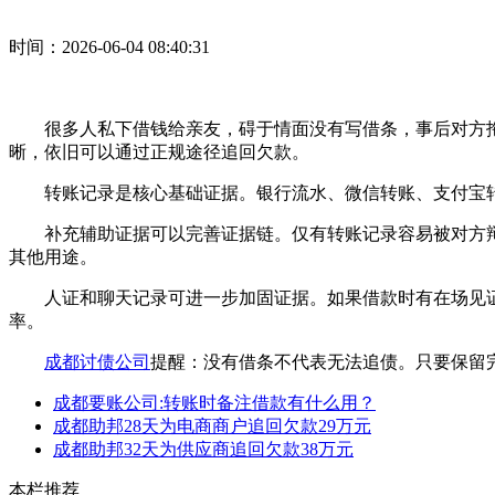
时间：2026-06-04 08:40:31
很多人私下借钱给亲友，碍于情面没有写借条，事后对方拖
晰，依旧可以通过正规途径追回欠款。
转账记录是核心基础证据。银行流水、微信转账、支付宝转
补充辅助证据可以完善证据链。仅有转账记录容易被对方辩
其他用途。
人证和聊天记录可进一步加固证据。如果借款时有在场见证人
率。
成都讨债公司
提醒：没有借条不代表无法追债。只要保留
成都要账公司:转账时备注借款有什么用？
成都助邦28天为电商商户追回欠款29万元
成都助邦32天为供应商追回欠款38万元
本栏推荐