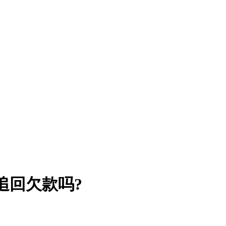
追回欠款吗?