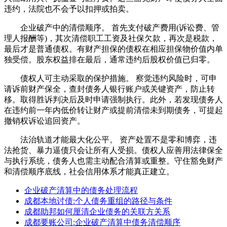
违约，法院也不会予以扣押或拍卖。
企业破产中的清偿顺序。 首先支付破产费用(诉讼费、管
理人报酬等)，其次清偿职工工资及社保欠款，再次是税款，
最后才是普通债权。有财产担保的债权在相应担保物价值内单
独受偿。股东权益排在最后，通常违约后股权价值已归零。
债权人可主动采取的保护措施。 察觉违约风险时，可申
请诉前财产保全，查封债务人银行账户或关键资产，防止转
移。取得胜诉判决后及时申请强制执行。此外，若发现债务人
在违约前一年内低价转让财产或提前清偿未到期债务，可提起
撤销权诉讼追回资产。
法治轨道才能最大化公平。 资产处置不是零和博弈，违
法抢货、暴力逼债只会让所有人受损。债权人应善用法律保全
与执行系统，债务人也需主动配合清算或重整。守住豁免财产
和清偿顺序底线，社会信用体系才能真正建立。
企业破产清算中的债务处理流程
成都本地讨债:个人债务重组的路径与条件
成都助邦如何厘清企业债务的关联方关系
成都要账公司:企业破产清算中债务清偿顺序