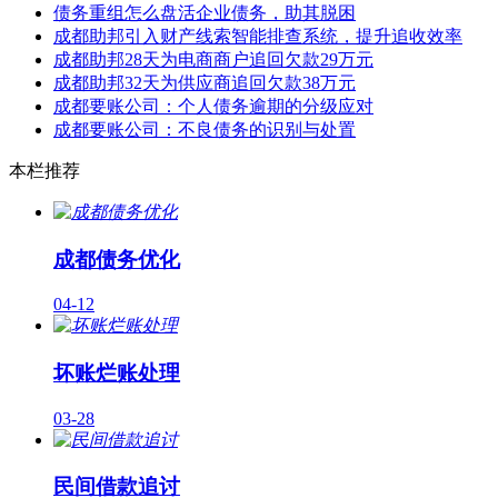
债务重组怎么盘活企业债务，助其脱困
成都助邦引入财产线索智能排查系统，提升追收效率
成都助邦28天为电商商户追回欠款29万元
成都助邦32天为供应商追回欠款38万元
成都要账公司：个人债务逾期的分级应对
成都要账公司：不良债务的识别与处置
本栏推荐
成都债务优化
04-12
坏账烂账处理
03-28
民间借款追讨