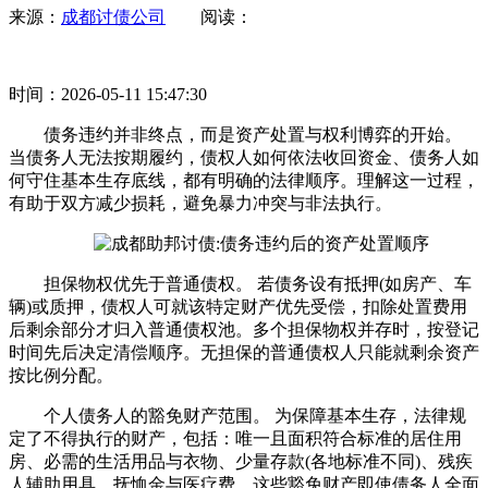
来源：
成都讨债公司
阅读：
时间：2026-05-11 15:47:30
债务违约并非终点，而是资产处置与权利博弈的开始。
当债务人无法按期履约，债权人如何依法收回资金、债务人如
何守住基本生存底线，都有明确的法律顺序。理解这一过程，
有助于双方减少损耗，避免暴力冲突与非法执行。
担保物权优先于普通债权。 若债务设有抵押(如房产、车
辆)或质押，债权人可就该特定财产优先受偿，扣除处置费用
后剩余部分才归入普通债权池。多个担保物权并存时，按登记
时间先后决定清偿顺序。无担保的普通债权人只能就剩余资产
按比例分配。
个人债务人的豁免财产范围。 为保障基本生存，法律规
定了不得执行的财产，包括：唯一且面积符合标准的居住用
房、必需的生活用品与衣物、少量存款(各地标准不同)、残疾
人辅助用具、抚恤金与医疗费。这些豁免财产即使债务人全面