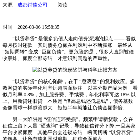
来源：
成都讨债公司
阅读：
时间：2026-03-06 15:58:35
“以贷养贷” 是很多负债人走向债务深渊的起点 —— 看似
每月按时还款，实则债务总额在利滚利中不断膨胀，最终从
“短期周转” 变成 “巨额负债”。更危险的是，很多人直到被催
收轰炸、额度全部冻结，才意识到问题的严重性。
“以贷养贷” 的核心陷阱，在于 “息滚息” 的复利效应。多
数网贷的实际年化利率远超表面标注，以某分期产品为例，看
似月利率 0.8%，加上服务费、手续费，年化利率可达 18% 以
上。用新贷还旧贷，本质是 “借高息钱还低息钱”，债务基数
会像雪球一样越滚越大，短短半年就能让负债金额翻倍。
另一大陷阱是 “征信连环受损”。频繁申请新贷款，会在
征信上留下大量 “硬查询” 记录，导致征信评分下降;一旦某家
平台收紧额度，其他平台会连锁冻结，瞬间切断 “以贷养贷”
的链条，让所有债务同时逾期，征信全面崩盘。