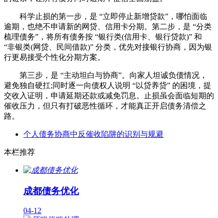
科学止损的第一步，是 “立即停止新增贷款”，哪怕面临
逾期，也绝不申请新的网贷、信用卡分期。第二步，是 “分类
梳理债务”，将所有债务按 “银行类(信用卡、银行贷款)” 和
“非银类(网贷、民间借款)” 分类，优先对接银行协商，因为银
行更易接受个性化分期方案。
第三步，是 “主动坦白与协商”。向家人坦诚负债情况，
避免独自硬扛;同时逐一向债权人说明 “以贷养贷” 的困境，提
交收入证明，申请延期还款或减免罚息。止损虽会面临短期的
催收压力，但只有打破恶性循环，才能真正开启债务清偿之
路。
个人债务协商中反催收陷阱的识别与规避
本栏推荐
成都债务优化
04-12